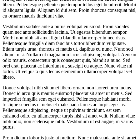
libero. Pellentesque pellentesque tempor tellus eget hendrerit. Morbi
id aliquam ligula. Aliquam id dui sem. Proin rhoncus consequat nisl,
eu ornare mauris tincidunt vitae.
Vestibulum sodales ante a purus volutpat euismod. Proin sodales
quam nec ante sollicitudin lacinia. Ut egestas bibendum tempor.
Morbi non nibh sit amet ligula blandit ullamcorper in nec risus.
Pellentesque fringilla diam faucibus tortor bibendum vulputate.
Etiam turpis urna, rhoncus et mattis ut, dapibus eu nunc. Nunc sed
aliquet nisi. Nullam ut magna non lacus adipiscing volutpat. Aenean
odio mauris, consectetur quis consequat quis, blandit a nunc. Sed
orci erat, placerat ac interdum ut, suscipit eu augue. Nunc vitae mi
tortor. Ut vel justo quis lectus elementum ullamcorper volutpat vel
libero.
Donec volutpat nibh sit amet libero ornare non laoreet arcu luctus.
Donec id arcu quis mauris euismod placerat sit amet ut metus. Sed
imperdiet fringilla sem eget euismod. Pellentesque habitant morbi
tristique senectus et netus et malesuada fames ac turpis egestas.
Pellentesque adipiscing, neque ut pulvinar tincidunt, est sem
euismod odio, eu ullamcorper turpis nisl sit amet velit. Nullam vitae
nibh odio, non scelerisque nibh. Vestibulum ut est augue, in varius
purus.
Proin dictum lobortis justo at pretium. Nunc malesuada ante sit amet