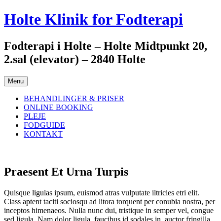
Hop
Holte Klinik for Fodterapi
til
indhold
Fodterapi i Holte – Holte Midtpunkt 20,
2.sal (elevator) – 2840 Holte
Menu
BEHANDLINGER & PRISER
ONLINE BOOKING
PLEJE
FODGUIDE
KONTAKT
Praesent Et Urna Turpis
Quisque ligulas ipsum, euismod atras vulputate iltricies etri elit.
Class aptent taciti sociosqu ad litora torquent per conubia nostra, per
inceptos himenaeos. Nulla nunc dui, tristique in semper vel, congue
sed ligula. Nam dolor ligula, faucibus id sodales in, auctor fringilla