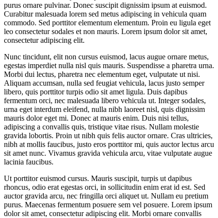
purus ornare pulvinar. Donec suscipit dignissim ipsum at euismod.
Curabitur malesuada lorem sed metus adipiscing in vehicula quam
commodo. Sed porttitor elementum elementum. Proin eu ligula eget
leo consectetur sodales et non mauris. Lorem ipsum dolor sit amet,
consectetur adipiscing elit.
Nunc tincidunt, elit non cursus euismod, lacus augue ornare metus,
egestas imperdiet nulla nisl quis mauris. Suspendisse a pharetra urna.
Morbi dui lectus, pharetra nec elementum eget, vulputate ut nisi.
Aliquam accumsan, nulla sed feugiat vehicula, lacus justo semper
libero, quis porttitor turpis odio sit amet ligula. Duis dapibus
fermentum orci, nec malesuada libero vehicula ut. Integer sodales,
urna eget interdum eleifend, nulla nibh laoreet nisl, quis dignissim
mauris dolor eget mi. Donec at mauris enim. Duis nisi tellus,
adipiscing a convallis quis, tristique vitae risus. Nullam molestie
gravida lobortis. Proin ut nibh quis felis auctor ornare. Cras ultricies,
nibh at mollis faucibus, justo eros porttitor mi, quis auctor lectus arcu
sit amet nunc. Vivamus gravida vehicula arcu, vitae vulputate augue
lacinia faucibus.
Ut porttitor euismod cursus. Mauris suscipit, turpis ut dapibus
rhoncus, odio erat egestas orci, in sollicitudin enim erat id est. Sed
auctor gravida arcu, nec fringilla orci aliquet ut. Nullam eu pretium
purus. Maecenas fermentum posuere sem vel posuere. Lorem ipsum
dolor sit amet, consectetur adipiscing elit. Morbi ornare convallis