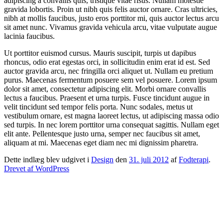
adipiscing a convallis quis, tristique vitae risus. Nullam molestie
gravida lobortis. Proin ut nibh quis felis auctor ornare. Cras ultricies,
nibh at mollis faucibus, justo eros porttitor mi, quis auctor lectus arcu
sit amet nunc. Vivamus gravida vehicula arcu, vitae vulputate augue
lacinia faucibus.
Ut porttitor euismod cursus. Mauris suscipit, turpis ut dapibus
rhoncus, odio erat egestas orci, in sollicitudin enim erat id est. Sed
auctor gravida arcu, nec fringilla orci aliquet ut. Nullam eu pretium
purus. Maecenas fermentum posuere sem vel posuere. Lorem ipsum
dolor sit amet, consectetur adipiscing elit. Morbi ornare convallis
lectus a faucibus. Praesent et urna turpis. Fusce tincidunt augue in
velit tincidunt sed tempor felis porta. Nunc sodales, metus ut
vestibulum ornare, est magna laoreet lectus, ut adipiscing massa odio
sed turpis. In nec lorem porttitor urna consequat sagittis. Nullam eget
elit ante. Pellentesque justo urna, semper nec faucibus sit amet,
aliquam at mi. Maecenas eget diam nec mi dignissim pharetra.
Dette indlæg blev udgivet i
Design
den
31. juli 2012
af
Fodterapi
.
Drevet af WordPress