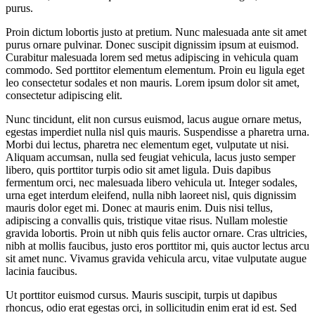
purus.
Proin dictum lobortis justo at pretium. Nunc malesuada ante sit amet
purus ornare pulvinar. Donec suscipit dignissim ipsum at euismod.
Curabitur malesuada lorem sed metus adipiscing in vehicula quam
commodo. Sed porttitor elementum elementum. Proin eu ligula eget
leo consectetur sodales et non mauris. Lorem ipsum dolor sit amet,
consectetur adipiscing elit.
Nunc tincidunt, elit non cursus euismod, lacus augue ornare metus,
egestas imperdiet nulla nisl quis mauris. Suspendisse a pharetra urna.
Morbi dui lectus, pharetra nec elementum eget, vulputate ut nisi.
Aliquam accumsan, nulla sed feugiat vehicula, lacus justo semper
libero, quis porttitor turpis odio sit amet ligula. Duis dapibus
fermentum orci, nec malesuada libero vehicula ut. Integer sodales,
urna eget interdum eleifend, nulla nibh laoreet nisl, quis dignissim
mauris dolor eget mi. Donec at mauris enim. Duis nisi tellus,
adipiscing a convallis quis, tristique vitae risus. Nullam molestie
gravida lobortis. Proin ut nibh quis felis auctor ornare. Cras ultricies,
nibh at mollis faucibus, justo eros porttitor mi, quis auctor lectus arcu
sit amet nunc. Vivamus gravida vehicula arcu, vitae vulputate augue
lacinia faucibus.
Ut porttitor euismod cursus. Mauris suscipit, turpis ut dapibus
rhoncus, odio erat egestas orci, in sollicitudin enim erat id est. Sed