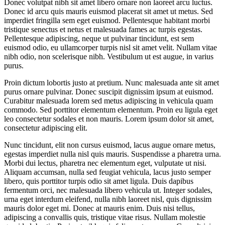
Donec volutpat nibh sit amet libero ornare non laoreet arcu luctus.
Donec id arcu quis mauris euismod placerat sit amet ut metus. Sed
imperdiet fringilla sem eget euismod. Pellentesque habitant morbi
tristique senectus et netus et malesuada fames ac turpis egestas.
Pellentesque adipiscing, neque ut pulvinar tincidunt, est sem
euismod odio, eu ullamcorper turpis nisl sit amet velit. Nullam vitae
nibh odio, non scelerisque nibh. Vestibulum ut est augue, in varius
purus.
Proin dictum lobortis justo at pretium. Nunc malesuada ante sit amet
purus ornare pulvinar. Donec suscipit dignissim ipsum at euismod.
Curabitur malesuada lorem sed metus adipiscing in vehicula quam
commodo. Sed porttitor elementum elementum. Proin eu ligula eget
leo consectetur sodales et non mauris. Lorem ipsum dolor sit amet,
consectetur adipiscing elit.
Nunc tincidunt, elit non cursus euismod, lacus augue ornare metus,
egestas imperdiet nulla nisl quis mauris. Suspendisse a pharetra urna.
Morbi dui lectus, pharetra nec elementum eget, vulputate ut nisi.
Aliquam accumsan, nulla sed feugiat vehicula, lacus justo semper
libero, quis porttitor turpis odio sit amet ligula. Duis dapibus
fermentum orci, nec malesuada libero vehicula ut. Integer sodales,
urna eget interdum eleifend, nulla nibh laoreet nisl, quis dignissim
mauris dolor eget mi. Donec at mauris enim. Duis nisi tellus,
adipiscing a convallis quis, tristique vitae risus. Nullam molestie