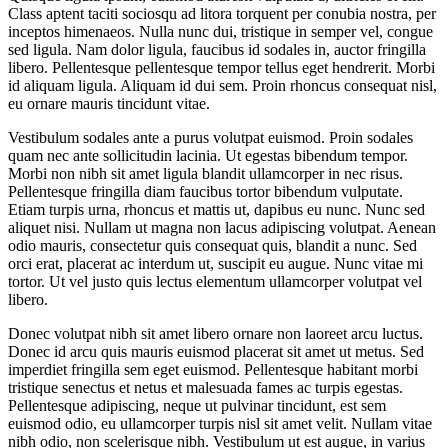
Class aptent taciti sociosqu ad litora torquent per conubia nostra, per
inceptos himenaeos. Nulla nunc dui, tristique in semper vel, congue
sed ligula. Nam dolor ligula, faucibus id sodales in, auctor fringilla
libero. Pellentesque pellentesque tempor tellus eget hendrerit. Morbi
id aliquam ligula. Aliquam id dui sem. Proin rhoncus consequat nisl,
eu ornare mauris tincidunt vitae.
Vestibulum sodales ante a purus volutpat euismod. Proin sodales
quam nec ante sollicitudin lacinia. Ut egestas bibendum tempor.
Morbi non nibh sit amet ligula blandit ullamcorper in nec risus.
Pellentesque fringilla diam faucibus tortor bibendum vulputate.
Etiam turpis urna, rhoncus et mattis ut, dapibus eu nunc. Nunc sed
aliquet nisi. Nullam ut magna non lacus adipiscing volutpat. Aenean
odio mauris, consectetur quis consequat quis, blandit a nunc. Sed
orci erat, placerat ac interdum ut, suscipit eu augue. Nunc vitae mi
tortor. Ut vel justo quis lectus elementum ullamcorper volutpat vel
libero.
Donec volutpat nibh sit amet libero ornare non laoreet arcu luctus.
Donec id arcu quis mauris euismod placerat sit amet ut metus. Sed
imperdiet fringilla sem eget euismod. Pellentesque habitant morbi
tristique senectus et netus et malesuada fames ac turpis egestas.
Pellentesque adipiscing, neque ut pulvinar tincidunt, est sem
euismod odio, eu ullamcorper turpis nisl sit amet velit. Nullam vitae
nibh odio, non scelerisque nibh. Vestibulum ut est augue, in varius