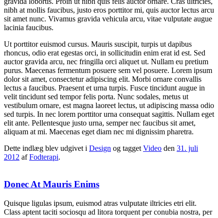
gravida lobortis. Proin ut nibh quis felis auctor ornare. Cras ultricies,
nibh at mollis faucibus, justo eros porttitor mi, quis auctor lectus arcu
sit amet nunc. Vivamus gravida vehicula arcu, vitae vulputate augue
lacinia faucibus.
Ut porttitor euismod cursus. Mauris suscipit, turpis ut dapibus
rhoncus, odio erat egestas orci, in sollicitudin enim erat id est. Sed
auctor gravida arcu, nec fringilla orci aliquet ut. Nullam eu pretium
purus. Maecenas fermentum posuere sem vel posuere. Lorem ipsum
dolor sit amet, consectetur adipiscing elit. Morbi ornare convallis
lectus a faucibus. Praesent et urna turpis. Fusce tincidunt augue in
velit tincidunt sed tempor felis porta. Nunc sodales, metus ut
vestibulum ornare, est magna laoreet lectus, ut adipiscing massa odio
sed turpis. In nec lorem porttitor urna consequat sagittis. Nullam eget
elit ante. Pellentesque justo urna, semper nec faucibus sit amet,
aliquam at mi. Maecenas eget diam nec mi dignissim pharetra.
Dette indlæg blev udgivet i
Design
og tagget
Video
den
31. juli
2012
af
Fodterapi
.
Donec At Mauris Enims
Quisque ligulas ipsum, euismod atras vulputate iltricies etri elit.
Class aptent taciti sociosqu ad litora torquent per conubia nostra, per