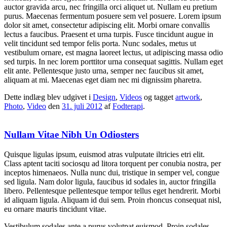
auctor gravida arcu, nec fringilla orci aliquet ut. Nullam eu pretium
purus. Maecenas fermentum posuere sem vel posuere. Lorem ipsum
dolor sit amet, consectetur adipiscing elit. Morbi ornare convallis
lectus a faucibus. Praesent et urna turpis. Fusce tincidunt augue in
velit tincidunt sed tempor felis porta. Nunc sodales, metus ut
vestibulum ornare, est magna laoreet lectus, ut adipiscing massa odio
sed turpis. In nec lorem porttitor urna consequat sagittis. Nullam eget
elit ante. Pellentesque justo urna, semper nec faucibus sit amet,
aliquam at mi. Maecenas eget diam nec mi dignissim pharetra.
Dette indlæg blev udgivet i
Design
,
Videos
og tagget
artwork
,
Photo
,
Video
den
31. juli 2012
af
Fodterapi
.
Nullam Vitae Nibh Un Odiosters
Quisque ligulas ipsum, euismod atras vulputate iltricies etri elit.
Class aptent taciti sociosqu ad litora torquent per conubia nostra, per
inceptos himenaeos. Nulla nunc dui, tristique in semper vel, congue
sed ligula. Nam dolor ligula, faucibus id sodales in, auctor fringilla
libero. Pellentesque pellentesque tempor tellus eget hendrerit. Morbi
id aliquam ligula. Aliquam id dui sem. Proin rhoncus consequat nisl,
eu ornare mauris tincidunt vitae.
Vestibulum sodales ante a purus volutpat euismod. Proin sodales