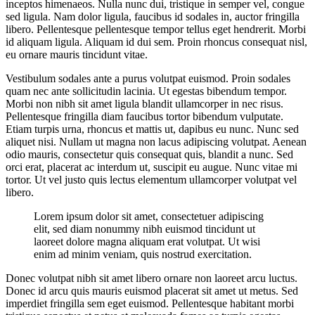
inceptos himenaeos. Nulla nunc dui, tristique in semper vel, congue
sed ligula. Nam dolor ligula, faucibus id sodales in, auctor fringilla
libero. Pellentesque pellentesque tempor tellus eget hendrerit. Morbi
id aliquam ligula. Aliquam id dui sem. Proin rhoncus consequat nisl,
eu ornare mauris tincidunt vitae.
Vestibulum sodales ante a purus volutpat euismod. Proin sodales
quam nec ante sollicitudin lacinia. Ut egestas bibendum tempor.
Morbi non nibh sit amet ligula blandit ullamcorper in nec risus.
Pellentesque fringilla diam faucibus tortor bibendum vulputate.
Etiam turpis urna, rhoncus et mattis ut, dapibus eu nunc. Nunc sed
aliquet nisi. Nullam ut magna non lacus adipiscing volutpat. Aenean
odio mauris, consectetur quis consequat quis, blandit a nunc. Sed
orci erat, placerat ac interdum ut, suscipit eu augue. Nunc vitae mi
tortor. Ut vel justo quis lectus elementum ullamcorper volutpat vel
libero.
Lorem ipsum dolor sit amet, consectetuer adipiscing
elit, sed diam nonummy nibh euismod tincidunt ut
laoreet dolore magna aliquam erat volutpat. Ut wisi
enim ad minim veniam, quis nostrud exercitation.
Donec volutpat nibh sit amet libero ornare non laoreet arcu luctus.
Donec id arcu quis mauris euismod placerat sit amet ut metus. Sed
imperdiet fringilla sem eget euismod. Pellentesque habitant morbi