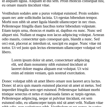
id aliquam ligula. Aliquam id dui sem. Proin rhoncus consequat nisl,
eu ornare mauris tincidunt vitae.
Vestibulum sodales ante a purus volutpat euismod. Proin sodales
quam nec ante sollicitudin lacinia. Ut egestas bibendum tempor.
Morbi non nibh sit amet ligula blandit ullamcorper in nec risus.
Pellentesque fringilla diam faucibus tortor bibendum vulputate.
Etiam turpis urna, rhoncus et mattis ut, dapibus eu nunc. Nunc sed
aliquet nisi. Nullam ut magna non lacus adipiscing volutpat. Aenean
odio mauris, consectetur quis consequat quis, blandit a nunc. Sed
orci erat, placerat ac interdum ut, suscipit eu augue. Nunc vitae mi
tortor. Ut vel justo quis lectus elementum ullamcorper volutpat vel
libero.
Lorem ipsum dolor sit amet, consectetuer adipiscing
elit, sed diam nonummy nibh euismod tincidunt ut
laoreet dolore magna aliquam erat volutpat. Ut wisi
enim ad minim veniam, quis nostrud exercitation.
Donec volutpat nibh sit amet libero ornare non laoreet arcu luctus.
Donec id arcu quis mauris euismod placerat sit amet ut metus. Sed
imperdiet fringilla sem eget euismod. Pellentesque habitant morbi
tristique senectus et netus et malesuada fames ac turpis egestas.
Pellentesque adipiscing, neque ut pulvinar tincidunt, est sem
euismod odio, eu ullamcorper turpis nisl sit amet velit. Nullam vitae
nibh odio, non scelerisque nibh. Vestibulum ut est augue, in varius