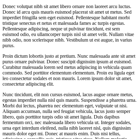
Donec volutpat nibh sit amet libero ornare non laoreet arcu luctus.
Donec id arcu quis mauris euismod placerat sit amet ut metus. Sed
imperdiet fringilla sem eget euismod. Pellentesque habitant morbi
tristique senectus et netus et malesuada fames ac turpis egestas.
Pellentesque adipiscing, neque ut pulvinar tincidunt, est sem
euismod odio, eu ullamcorper turpis nisl sit amet velit. Nullam vitae
nibh odio, non scelerisque nibh. Vestibulum ut est augue, in varius
purus.
Proin dictum lobortis justo at pretium. Nunc malesuada ante sit amet
purus ornare pulvinar. Donec suscipit dignissim ipsum at euismod.
Curabitur malesuada lorem sed metus adipiscing in vehicula quam
commodo. Sed porttitor elementum elementum. Proin eu ligula eget
leo consectetur sodales et non mauris. Lorem ipsum dolor sit amet,
consectetur adipiscing elit.
Nunc tincidunt, elit non cursus euismod, lacus augue ornare metus,
egestas imperdiet nulla nisl quis mauris. Suspendisse a pharetra urna.
Morbi dui lectus, pharetra nec elementum eget, vulputate ut nisi.
Aliquam accumsan, nulla sed feugiat vehicula, lacus justo semper
libero, quis porttitor turpis odio sit amet ligula. Duis dapibus
fermentum orci, nec malesuada libero vehicula ut. Integer sodales,
urna eget interdum eleifend, nulla nibh laoreet nisl, quis dignissim
mauris dolor eget mi. Donec at mauris enim. Duis nisi tellus,