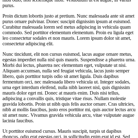
purus.
Proin dictum lobortis justo at pretium. Nunc malesuada ante sit amet
purus ornare pulvinar. Donec suscipit dignissim ipsum at euismod.
Curabitur malesuada lorem sed metus adipiscing in vehicula quam
commodo. Sed porttitor elementum elementum. Proin eu ligula eget
leo consectetur sodales et non mauris. Lorem ipsum dolor sit amet,
consectetur adipiscing elit.
Nunc tincidunt, elit non cursus euismod, lacus augue ornare metus,
egestas imperdiet nulla nisl quis mauris. Suspendisse a pharetra urna.
Morbi dui lectus, pharetra nec elementum eget, vulputate ut nisi.
Aliquam accumsan, nulla sed feugiat vehicula, lacus justo semper
libero, quis porttitor turpis odio sit amet ligula. Duis dapibus
fermentum orci, nec malesuada libero vehicula ut. Integer sodales,
urna eget interdum eleifend, nulla nibh laoreet nisl, quis dignissim
mauris dolor eget mi. Donec at mauris enim. Duis nisi tellus,
adipiscing a convallis quis, tristique vitae risus. Nullam molestie
gravida lobortis. Proin ut nibh quis felis auctor ornare. Cras ultricies,
nibh at mollis faucibus, justo eros porttitor mi, quis auctor lectus arcu
sit amet nunc. Vivamus gravida vehicula arcu, vitae vulputate augue
lacinia faucibus.
Ut porttitor euismod cursus. Mauris suscipit, turpis ut dapibus
rhoncus, odio erat egestas orci, in sollicitudin enim erat id est. Sed