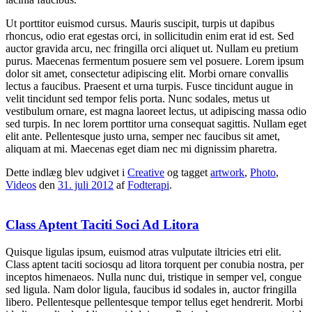
Ut porttitor euismod cursus. Mauris suscipit, turpis ut dapibus
rhoncus, odio erat egestas orci, in sollicitudin enim erat id est. Sed
auctor gravida arcu, nec fringilla orci aliquet ut. Nullam eu pretium
purus. Maecenas fermentum posuere sem vel posuere. Lorem ipsum
dolor sit amet, consectetur adipiscing elit. Morbi ornare convallis
lectus a faucibus. Praesent et urna turpis. Fusce tincidunt augue in
velit tincidunt sed tempor felis porta. Nunc sodales, metus ut
vestibulum ornare, est magna laoreet lectus, ut adipiscing massa odio
sed turpis. In nec lorem porttitor urna consequat sagittis. Nullam eget
elit ante. Pellentesque justo urna, semper nec faucibus sit amet,
aliquam at mi. Maecenas eget diam nec mi dignissim pharetra.
Dette indlæg blev udgivet i
Creative
og tagget
artwork
,
Photo
,
Videos
den
31. juli 2012
af
Fodterapi
.
Class Aptent Taciti Soci Ad Litora
Quisque ligulas ipsum, euismod atras vulputate iltricies etri elit.
Class aptent taciti sociosqu ad litora torquent per conubia nostra, per
inceptos himenaeos. Nulla nunc dui, tristique in semper vel, congue
sed ligula. Nam dolor ligula, faucibus id sodales in, auctor fringilla
libero. Pellentesque pellentesque tempor tellus eget hendrerit. Morbi