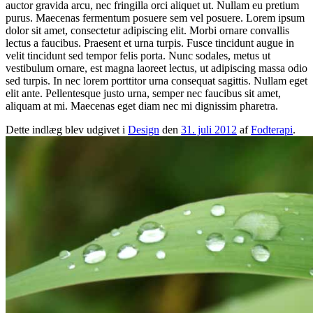
auctor gravida arcu, nec fringilla orci aliquet ut. Nullam eu pretium
purus. Maecenas fermentum posuere sem vel posuere. Lorem ipsum
dolor sit amet, consectetur adipiscing elit. Morbi ornare convallis
lectus a faucibus. Praesent et urna turpis. Fusce tincidunt augue in
velit tincidunt sed tempor felis porta. Nunc sodales, metus ut
vestibulum ornare, est magna laoreet lectus, ut adipiscing massa odio
sed turpis. In nec lorem porttitor urna consequat sagittis. Nullam eget
elit ante. Pellentesque justo urna, semper nec faucibus sit amet,
aliquam at mi. Maecenas eget diam nec mi dignissim pharetra.
Dette indlæg blev udgivet i
Design
den
31. juli 2012
af
Fodterapi
.