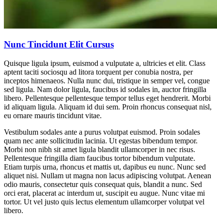
Nunc Tincidunt Elit Cursus
Quisque ligula ipsum, euismod a vulputate a, ultricies et elit. Class
aptent taciti sociosqu ad litora torquent per conubia nostra, per
inceptos himenaeos. Nulla nunc dui, tristique in semper vel, congue
sed ligula. Nam dolor ligula, faucibus id sodales in, auctor fringilla
libero. Pellentesque pellentesque tempor tellus eget hendrerit. Morbi
id aliquam ligula. Aliquam id dui sem. Proin rhoncus consequat nisl,
eu ornare mauris tincidunt vitae.
Vestibulum sodales ante a purus volutpat euismod. Proin sodales
quam nec ante sollicitudin lacinia. Ut egestas bibendum tempor.
Morbi non nibh sit amet ligula blandit ullamcorper in nec risus.
Pellentesque fringilla diam faucibus tortor bibendum vulputate.
Etiam turpis urna, rhoncus et mattis ut, dapibus eu nunc. Nunc sed
aliquet nisi. Nullam ut magna non lacus adipiscing volutpat. Aenean
odio mauris, consectetur quis consequat quis, blandit a nunc. Sed
orci erat, placerat ac interdum ut, suscipit eu augue. Nunc vitae mi
tortor. Ut vel justo quis lectus elementum ullamcorper volutpat vel
libero.