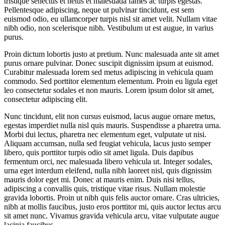
tristique senectus et netus et malesuada fames ac turpis egestas.
Pellentesque adipiscing, neque ut pulvinar tincidunt, est sem
euismod odio, eu ullamcorper turpis nisl sit amet velit. Nullam vitae
nibh odio, non scelerisque nibh. Vestibulum ut est augue, in varius
purus.
Proin dictum lobortis justo at pretium. Nunc malesuada ante sit amet
purus ornare pulvinar. Donec suscipit dignissim ipsum at euismod.
Curabitur malesuada lorem sed metus adipiscing in vehicula quam
commodo. Sed porttitor elementum elementum. Proin eu ligula eget
leo consectetur sodales et non mauris. Lorem ipsum dolor sit amet,
consectetur adipiscing elit.
Nunc tincidunt, elit non cursus euismod, lacus augue ornare metus,
egestas imperdiet nulla nisl quis mauris. Suspendisse a pharetra urna.
Morbi dui lectus, pharetra nec elementum eget, vulputate ut nisi.
Aliquam accumsan, nulla sed feugiat vehicula, lacus justo semper
libero, quis porttitor turpis odio sit amet ligula. Duis dapibus
fermentum orci, nec malesuada libero vehicula ut. Integer sodales,
urna eget interdum eleifend, nulla nibh laoreet nisl, quis dignissim
mauris dolor eget mi. Donec at mauris enim. Duis nisi tellus,
adipiscing a convallis quis, tristique vitae risus. Nullam molestie
gravida lobortis. Proin ut nibh quis felis auctor ornare. Cras ultricies,
nibh at mollis faucibus, justo eros porttitor mi, quis auctor lectus arcu
sit amet nunc. Vivamus gravida vehicula arcu, vitae vulputate augue
lacinia faucibus.