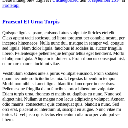
Dette indlæg blev udgivet i
Uncategorized
den
5. september 2014
af
Fodterapi
.
Praesent Et Urna Turpis
Quisque ligulas ipsum, euismod atras vulputate iltricies etri elit.
Class aptent taciti sociosqu ad litora torquent per conubia nostra, per
inceptos himenaeos. Nulla nunc dui, tristique in semper vel, congue
sed ligula. Nam dolor ligula, faucibus id sodales in, auctor fringilla
libero. Pellentesque pellentesque tempor tellus eget hendrerit. Morbi
id aliquam ligula. Aliquam id dui sem. Proin rhoncus consequat nisl,
eu ornare mauris tincidunt vitae.
Vestibulum sodales ante a purus volutpat euismod. Proin sodales
quam nec ante sollicitudin lacinia. Ut egestas bibendum tempor.
Morbi non nibh sit amet ligula blandit ullamcorper in nec risus.
Pellentesque fringilla diam faucibus tortor bibendum vulputate.
Etiam turpis urna, rhoncus et mattis ut, dapibus eu nunc. Nunc sed
aliquet nisi. Nullam ut magna non lacus adipiscing volutpat. Aenean
odio mauris, consectetur quis consequat quis, blandit a nunc. Sed
orci erat, placerat ac interdum ut, suscipit eu augue. Nunc vitae mi
tortor. Ut vel justo quis lectus elementum ullamcorper volutpat vel
libero.