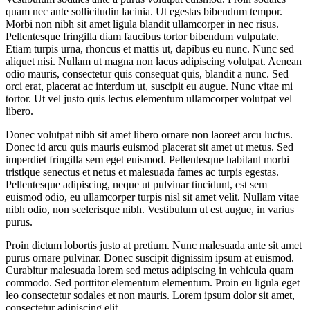
quam nec ante sollicitudin lacinia. Ut egestas bibendum tempor.
Morbi non nibh sit amet ligula blandit ullamcorper in nec risus.
Pellentesque fringilla diam faucibus tortor bibendum vulputate.
Etiam turpis urna, rhoncus et mattis ut, dapibus eu nunc. Nunc sed
aliquet nisi. Nullam ut magna non lacus adipiscing volutpat. Aenean
odio mauris, consectetur quis consequat quis, blandit a nunc. Sed
orci erat, placerat ac interdum ut, suscipit eu augue. Nunc vitae mi
tortor. Ut vel justo quis lectus elementum ullamcorper volutpat vel
libero.
Donec volutpat nibh sit amet libero ornare non laoreet arcu luctus.
Donec id arcu quis mauris euismod placerat sit amet ut metus. Sed
imperdiet fringilla sem eget euismod. Pellentesque habitant morbi
tristique senectus et netus et malesuada fames ac turpis egestas.
Pellentesque adipiscing, neque ut pulvinar tincidunt, est sem
euismod odio, eu ullamcorper turpis nisl sit amet velit. Nullam vitae
nibh odio, non scelerisque nibh. Vestibulum ut est augue, in varius
purus.
Proin dictum lobortis justo at pretium. Nunc malesuada ante sit amet
purus ornare pulvinar. Donec suscipit dignissim ipsum at euismod.
Curabitur malesuada lorem sed metus adipiscing in vehicula quam
commodo. Sed porttitor elementum elementum. Proin eu ligula eget
leo consectetur sodales et non mauris. Lorem ipsum dolor sit amet,
consectetur adipiscing elit.